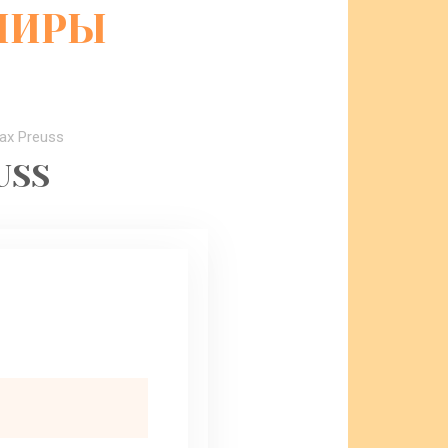
НИРЫ
ax Preuss
USS